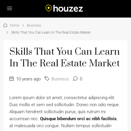
Home
Business
Skills That You Can Learn In The Real Estate Market
Skills That You Can Learn
In The Real Estate Market
10 years ago
Business
0
Lorem ipsum dolor sit amet, consectetur adipiscing elit.
Duis mollis et sem sed sollicitudin. Donec non odio neque.
Aliquam hendrerit sollicitudin purus, quis rutrum mi
accumsan nec.
Quisque bibendum orci ac nibh facilisis
,
at malesuada orci congue. Nullam tempus sollicitudin