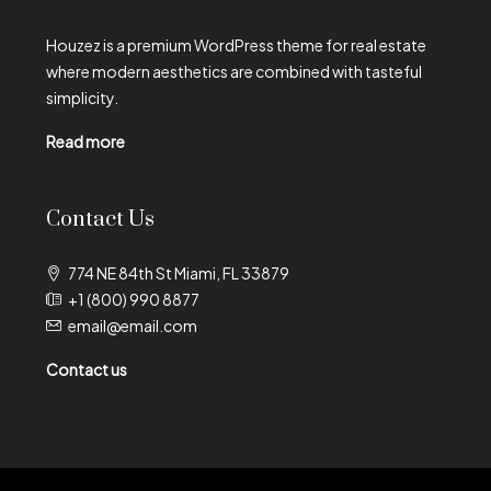
Houzez is a premium WordPress theme for real estate
where modern aesthetics are combined with tasteful
simplicity.
Read more
Contact Us
774 NE 84th St Miami, FL 33879
+1 (800) 990 8877
email@email.com
Contact us