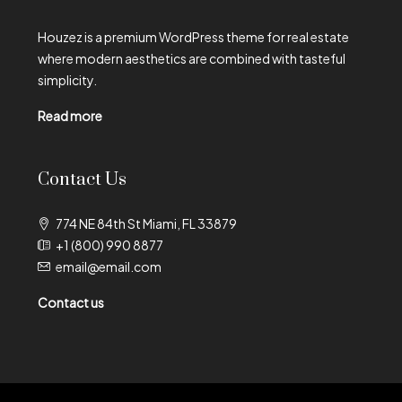
Houzez is a premium WordPress theme for real estate
where modern aesthetics are combined with tasteful
simplicity.
Read more
Contact Us
774 NE 84th St Miami, FL 33879
+1 (800) 990 8877
email@email.com
Contact us