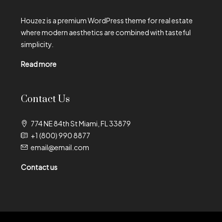
Houzez is a premium WordPress theme for real estate
where modern aesthetics are combined with tasteful
simplicity.
Read more
Contact Us
774 NE 84th St Miami, FL 33879
+1 (800) 990 8877
email@email.com
Contact us